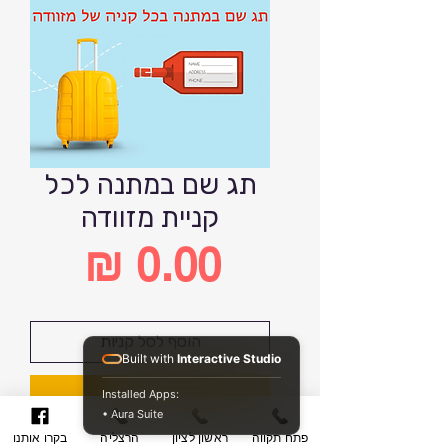
תג שם במתנה לכל
קניית מזוודה
מחיר
הוסף לסל קניות
Built with
Interactive Studio
קנה עכשיו
Installed Apps:
• Aura Suite
פתח תקווה
ראשון לציון
הרצליה
בקרו אותנו