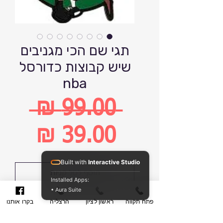
תגי שם הכי מגניבים
שיש קבוצות כדורסל
nba
 ‏99.00 ‏₪ 
מחיר
רגיל
מחיר
Built with
Interactive Studio
הוסף לסל קניות
Installed Apps:
מבצע
• Aura Suite
קנה עכשיו
פתח תקווה
ראשון לציון
הרצליה
בקרו אותנו