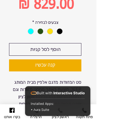
מחיר
רגיל
מחיר
צבעים לבחירה
*
מבצע
הוסף לסל קניות
קנה עכשיו
סט המזוודות מדגם אלפיין מבית המותג
JEEP מוצעת באתר מחסני מזוודות וגם
Built with
Interactive Studio
בחנויות הרשת בהרצליה-ראשון לציון
ופתח תקווה במחיר מבצע עם הנחות
Installed Apps:
• Aura Suite
נוספות.
פתח תקווה
ראשון לציון
הרצליה
בקרו אותנו
דגם אלפיין מגיע בגדלים 28-24-20
המזוודות הם קשיחות מחומר גמיש במיוחד
מידות/ משקל / מפרט
ועמיד במיוחד עם גלגלים כפולים