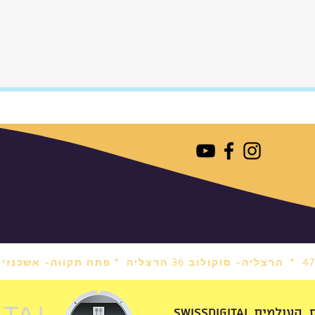
הרצליה- סוקולוב 36 הרצליה *
פתח תקווה- אשכנזי 1 פתח תקווה