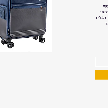
שמי
מותג
- גלגלים
בד
ם