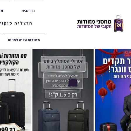
דף הבית
מז
הרצליה סוקולוב 36 | ראשון לציון הרצל 47 | פתח תק
מזוודות עליה למטוס