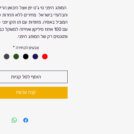
רגיל
מחיר
המותג היפני טי ג'ט יפן אצל היבואן הרי
והבלעדי בישראל מחירים ללא תחרות ל
מבצע
המוביל באסיה. מזוודות עם תו תקן יפני 
עם 100 אחוז סיליקון ואחיזה למשקל כ
ופטנטים רק של המותג היפני.
כל זה בהנחות ענק לרגל עונת הנסיעות.
צבעים לבחירה
*
להזמנות ולהתרשמות יש להגיע לסניפי
הוסף לסל קניות
קנה עכשיו