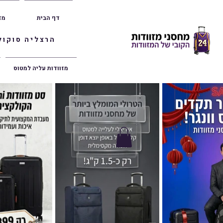
דף הבית
מז
הרצליה סוקולוב 36 | ראשון לציון הרצל 47 | פתח תק
מזוודות עליה למטוס