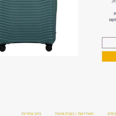
S – גדולה,
ת
קום
מציע
גלים
חבה
ע בראש
יפים
חוות דעת / בקרת איכות
כתב אחריות