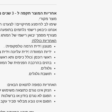
בטנה פנימית:
מחומרים ממוחזרים
גלגלים:
4 גלגלי ספינר כפולים (360°)
אחריות המוצר תקפה ל - 3 שנים מיום הקניה.
ידיות נשיאה:
עליונה וצידית
מוצר מקורי,
נעילה:
מנעול קומבינציה + TSA מקובע
שימו לב להימנע מחיקויים!! לצערנו 
תאים פנימיים:
תא רוכסן + רצועות 
אנחנו כיבואן רישמי נלחמים בתופעה 
תא חיצוני:
תא קדמי גדול
מצורף מסמך יבואן רישמי של המותג
אחריות:
5 שנים (אחריות בינלאומית)
האחריות כוללת:
עיצוב נוח – חוויית נסיעה אחרת
מנגנון (ידית הרמה טלסקופית) .
המזוודה כוללת
ידיות אחיזה משני הצ
ידיות המזוודה (ידית עליונה וידית 
שמאפשרות הרמה נוחה מכל כיוון.
ראשי רוכסן (כולל כיסים ותא ראשי)
העיצוב הארגונומי
ברגים בהרכבה הפנימית של המזו
נועד להקל עליכם ב
גלגלים.
– מהעמסה על הרכב ועד לשינוע בשדות
תושבת גלגלים.
ניידות חלקה ושקטה
עם
4 גלגלים כפולים רב-כיווניים
– תיה
האחריות כפופה לתנאים הבאים:
קליל, חלק ושקט.
הנזק אינו נגרם כתוצאה משימוש ל
הגלגלים סובבים 360° ומגיבים היטב ג
הפגם לא נגרם בזדון או ברשלנות 
במסדרונות צפופים או משטחים קשים.
הפגם אינו נובע מבלאי סביר עקב 
בטיחות ואחסון חכם