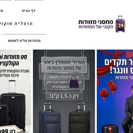
דף הבית
מז
הרצליה סוקולוב 36 | ראשון לציון הרצל 47 | פתח תק
מזוודות עליה למטוס