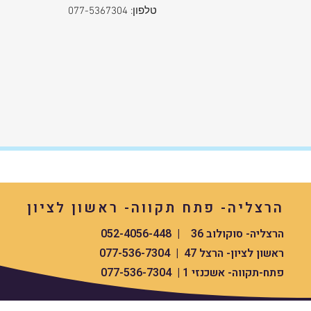
✅ קלות תפעול
טלפון: 077-5367304
✅ אחריות בינלאומית ל-5 שנים
📦 משלוח מהיר עד הבית
הזמינו או
עסקים – חדשה, סגורה, ובאריזת יצרן מ
הרצליה- פתח תקווה- ראשון לציון
הרצליה- סוקולוב 36 | 052-4056-448
ראשון לציון- הרצל 47 | 077-536-7304
פתח-תקווה- אשכנזי 1 | 077-536-7304