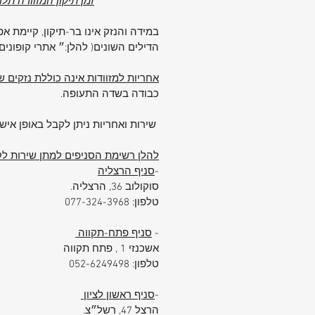
זמן תיקון המזוודה תל
ביטחון מירבי לאורך כל הדרך.
פנים המזוודה כולל
תא רוכסן לשמירה 
במידה והנזק אינו בר-תיקון, קיימת 
חולצות מקופלות
ורצועות פנימיות לחיז
הדילים השונים( להלן:״ אתרי קופוני
התכולה.
אחריות למזוודות אינה כוללת נזקים
למה לבחור ב-Samsonite?
כבודה בשדה התעופה.
מותג Samsonite מוביל את שוק המז
העולמי בזכות חדשנות, עמידות בלתי 
שירות ואחריות ניתן לקבל באופן אישי
ומחויבות לאיכות.
דגם KJ131004 מביא את כל היתרונ
להלן רשימת הסניפים למתן שירות לקו
אחת –
חוזק, נפח, ונוחות אמיתית
.
-
סניף הרצליה
סיכום:
סוקולוב 36, הרצליה.
אם אתם זקוקים למזוודה גדולה שתדע 
טלפון: 077-324-3968
בקצב שלכם – בין אם מדובר בטיול משפ
-
סניף פתח-תקווה
נסיעת עבודה ארוכה –
אשכנזי 1 , פתח תקווה
Samsonite KJ131004
היא הבחי
טלפון: 052-6249498
הנכונה:
✅ נפח מרווח
-
סניף ראשון לציון
✅ מבנה עמיד
הרצל 47, רשל״צ.