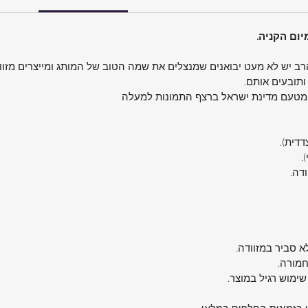
הרב יש לא מעט יבואנים שמנצלים את שמה הטוב של המותג ומייצרים מזוו
אלסטיות
ותובעים אותם.
 מטעם מדינת ישראל ברצף התמונות למעלה
דדים
צדדית).
.
ודה.
תפעול
 תעופה.
נו מניוד
א סביר במזוודה.
ם
חמורה.
שימוש רגיל במוצר.
מנגנון נעילה עם קומבינציה ומנעול TSA יעניק