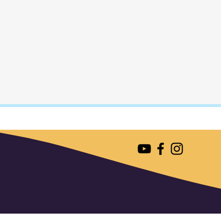
נליין וקבלו את המזוודה תוך 2 ימי
קורית.