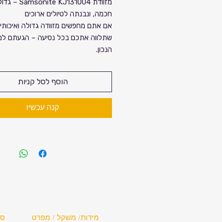
מזוודת amsonite KJ131004
חכמה, ונבנתה לטיולים ארוכים
אם אתם מחפשים מזוודה גדולה ואיכותי
שתלווה אתכם בכל נסיעה – הגעתם למ
הנכון.
דגם KJ131004 מבית Samsonite
את השילוב המנצח של
נפח מרשים
,
גל
הוסף לסל קניות
חלקים
,
חומר עמיד במיוחד
, ויכולת
הר
חכמה
– כדי שתוכלו לארוז הכל ולנסו
קנה עכשיו
שקט.
מפרט טכני מלא 📦
דגם:
Samsonite KJ131004
ברקוד מוצר:
5400520165480
גובה:
81 ס"מ
רוחב:
54 ס"מ
עומק:
34 ס"מ (מתרחב ל-37 ס"מ)
נפח:
133 ליטר (בהתרחבות: 145 ליטר)
משקל:
3.9 ק"ג
חומר:
פוליפרופילן איכותי ודוחה מים
מידות/ משקל / מפרט
סנ