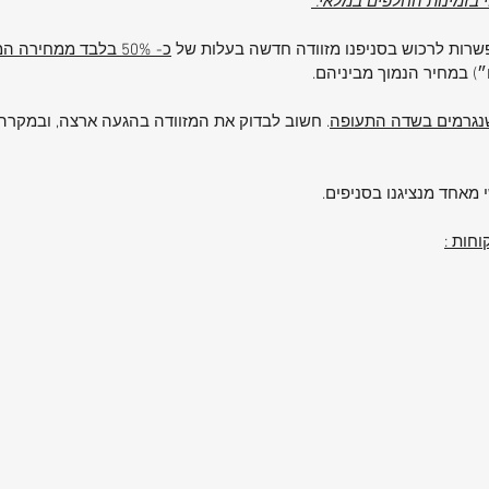
וי בזמינות החלפים במלאי.
על
אפשרות לרכוש בסניפנו מזוודה חדשה בעלות של
כ- 50% בלבד ממחירה המקורי
וק
ם״) במחיר הנמוך מביניהם.
 שנגרמים בשדה התעופה
. חשוב לבדוק את המזוודה בהגעה ארצה, ובמקרה 
וודות
מתפשרת,
 מאחד מנציגנו בסניפים.
ות למזוודה
חות :
לעמוד
חתי או
רה