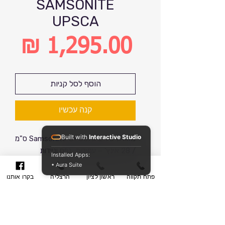
SAMSONITE
UPSCA
מחיר
הוסף לסל קניות
קנה עכשיו
Built with
Interactive Studio
מזוודת Samsonite UPSCAPE 75 ס"מ
/ 28 אינץ' – עמידות, נפח וניידות
Installed Apps:
מושלמים
• Aura Suite
דגם:
Samsonite Upscape
פתח תקווה
ראשון לציון
הרצליה
בקרו אותנו
צבע:
שחור
מק"ט:
5400520160690
אחריות:
5 שנים (בינלאומית)
כתב אחריות
מפרט טכני 📌