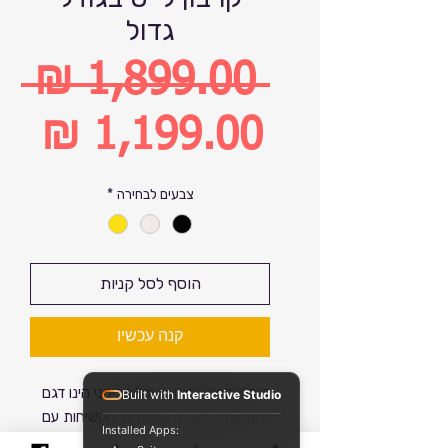
גדול
 ‏1,899.00 ‏₪ 
מחיר
רגיל
מחיר
צבעים לבחירה
*
מבצע
הוסף לסל קניות
קנה עכשיו
דגם הקרבון-לייט בגודל הבינוני הינו דגם
Built with
Interactive Studio
ייחודי והכי יוקרתי במזוודות הקשיחות עם
Installed Apps:
מלאי מוגבל.