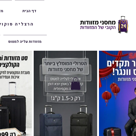
דף הבית
מז
הרצליה סוקולוב 36 | ראשון לציון הרצל 47 | פתח תק
מזוודות עליה למטוס