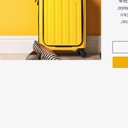
מלאי
סקים.
ודה
40 אחוז הנחה,
את