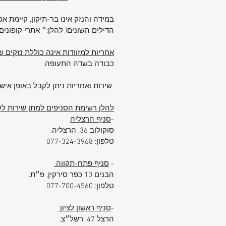
במידה והנזק אינו בר-תיקון, קיימת 
הדילים השונים( להלן:״ אתרי קופוני
אחריות למזוודות אינה כוללת נזקים
כבודה בשדה התעופה.
שירות ואחריות ניתן לקבל באופן אישי
להלן רשימת הסניפים למתן שירות לקו
-
סניף הרצליה
סוקולוב 36, הרצליה.
טלפון: 077-324-3968
-
סניף פתח-תקווה
הבנים 10 כפר סירקין, פ״ת.
טלפון: 077-700-4560
-
סניף ראשון לציון
הרצל 47, רשל״צ.