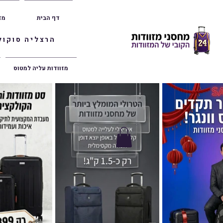
דף הבית
מז
הרצליה סוקולוב 36 | ראשון לציון הרצל 47 | פתח תק
מזוודות עליה למטוס