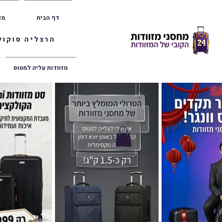
דף הבית
מז
הרצליה סוקולוב 36 | ראשון לציון הרצל 47 | פתח תק
מזוודות עליה למטוס