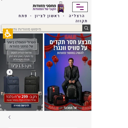
The
beginning
of
הרצליה - ראשון לציון - פתח
a
תקווה
web
page,
click
to
move
to
the
main
Content