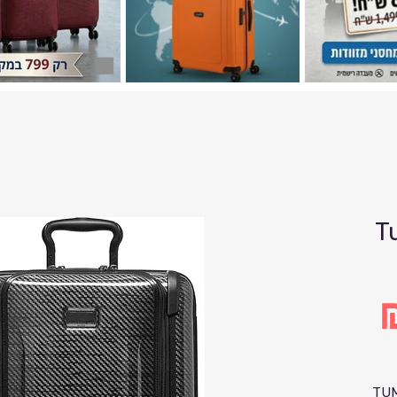
T
P
TUM