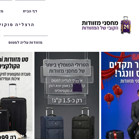
דף הבית
מז
הרצליה סוקולוב 36 | ראשון לציון הרצל 47 | פתח תק
מזוודות עליה למטוס