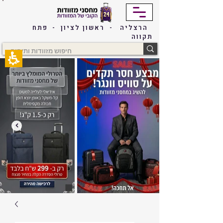
The
beginning
of
הרצליה - ראשון לציון - פתח
a
תקווה
web
page,
click
to
move
to
the
main
Content