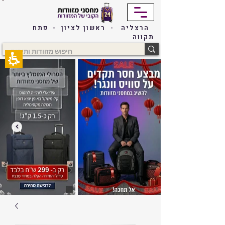
The
beginning
of
הרצליה - ראשון לציון - פתח
a
תקווה
web
page,
click
to
move
to
the
main
Content