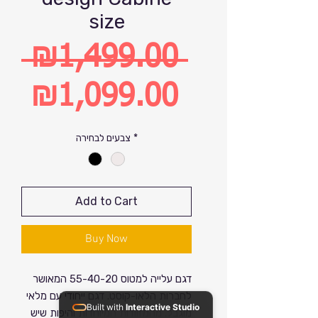
size
 ₪1,499.00 
Regular
₪1,099.00
Price
Sale
*
צבעים לבחירה
Price
Add to Cart
Buy Now
דגם עלייה למטוס 55-40-20 המאושר
לחברות הלאו-קוסט. דגם ייחודי עם מלאי
Built with
Interactive Studio
מוגבל. מהמזוודות המיוחדות והיפות שיש