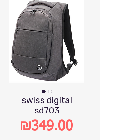
swiss digital
sd703
₪349.00