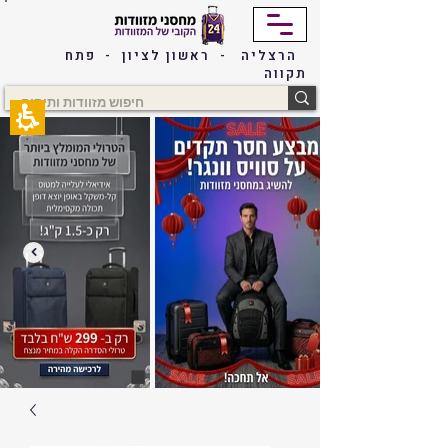
The
beginning
of
הרצליה - ראשון לציון - פתח
a
תקווה
web
page,
click
to
move
to
the
main
Content