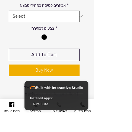
Price
*
אביזרים לטיסה במחירי מבצע
*
צבעים לבחירה
Add to Cart
Buy Now
swiss digital new collection
Built with
Interactive Studio
backpack model: pro-light
Installed Apps:
סדרת התיקים של חברת סוויס דיגיטל
• Aura Suite
עכשיו ברשת יבואן רשמי טרבל תיק
פתח תקווה
ראשון לציון
הרצליה
בקרו אותנו
במחירי סיטונאות גם ללקוחות פרטיים.
לבחריתכם למעלה מ-20 דגמים באולמי
תצוגה ענקיים ברשת טרבל תיק.