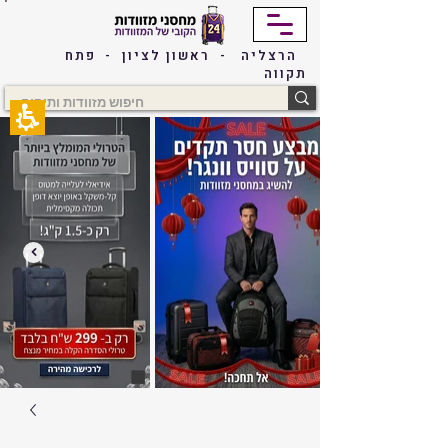
The
beginning
of
הרצליה - ראשון לציון - פתח
a
תקווה
web
page,
click
to
move
to
the
main
Content