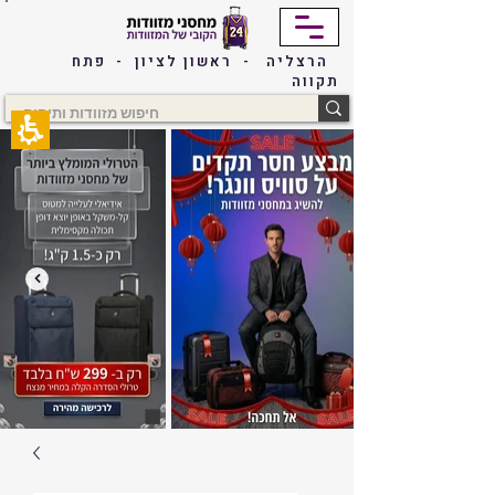
The
beginning
of
הרצליה - ראשון לציון - פתח
a
תקווה
web
page,
click
to
move
to
the
main
Content