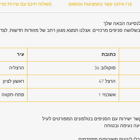
 עיצוב
צרו איתנו קשר באמצעות ווטסאפ
משלוח חינם עם שירות זמין
 פנימית
וכות,
בשלושה סניפים מרכזיים. אצלנו תמצא מגוון רחב של מזוודות חדשות, לצד ש
✔ בד פוליאסטר איכותי וחזק העשוי מחומרים
כתובת
עיר
סוקולוב 36
הרצליה
✔ ארבעה גלגלי ספינר כפולים לנסיעה חלקה
הרצל 47
ראשון לציון
✔ מנעול TSA מובנה לנעילת התא הראשי
אשכנזי 1
פתח-תקווה
פיין
ם