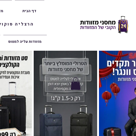
דף הבית
מז
הרצליה סוקולוב 36 | ראשון לציון הרצל 47 | פתח תק
מזוודות עליה למטוס