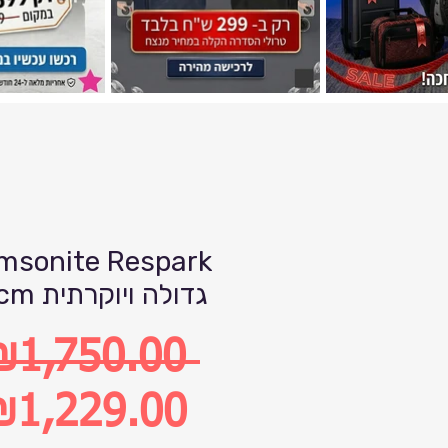
msonite Respark
79cm גדולה ויוקרתית
₪1,750.00 
egular
₪1,229.00