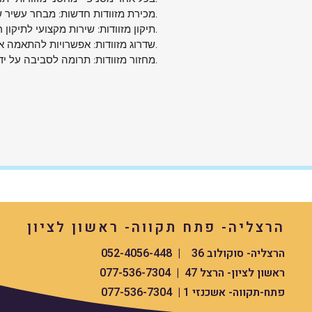
Expandable 79
מכירת מזוודות חדשות: מבחר עשיר של מזוודות איכותיות מכל הסוגים והגדלים.
79 ס"מ
גו
תיקון מזוודות: שירות מקצועי לתיקון רוכסנים, גלגלים, ידיות ומנגנונים טלסקופיים.
שדרוג מזוודות: אפשרויות להתאמה אישית של מזוודות ישנות.
48 ס"מ
רו
מחזור מזוודות: תרומה לסביבה על ידי מחזור המזוודה הישנה שלך.
31 ס"מ
עו
35 ס"מ
עו
ב
124 ליטר
נפ
140 ליטר
נפ
ב
3.6 ק"ג
מ
פוליאסטר איכותי ממוחזר
חו
4 גלגלי ספינר כפולים 360°
גל
אלומיניום רב-שלבית
יד
הרצליה- פתח תקווה- ראשון לציון
TSA מובנה
מנ
קיימת
ה
הרצליה- סוקולוב 36 | 052-4056-448
5 שנים בינלאומית
אח
ראשון לציון- הרצל 47 | 077-536-7304
הנתונים מבוססים על מפרט היצרן של
פתח-תקווה- אשכנזי 1 | 077-536-7304
Samsonite.