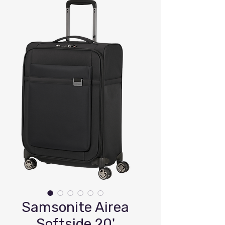
Samsonite Airea
Softside 20'