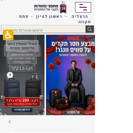
The
beginning
of
הרצליה - ראשון לציון - פתח
a
תקווה
web
page,
click
to
move
to
the
main
Content