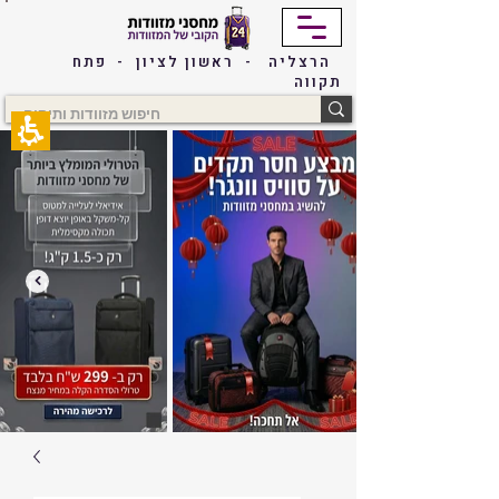
The
beginning
of
הרצליה - ראשון לציון - פתח
a
תקווה
web
page,
click
to
move
to
the
main
Content