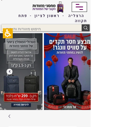
The
beginning
of
הרצליה - ראשון לציון - פתח
a
תקווה
web
page,
click
to
move
to
the
main
Content