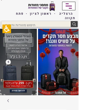
The
beginning
of
הרצליה - ראשון לציון - פתח
a
תקווה
web
page,
click
to
move
to
the
main
Content