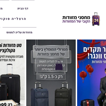
דף הבית
מז
הרצליה סוקולוב 36 | ראשון לציון הרצל 47 | פתח תק
מזוודות עליה למטוס