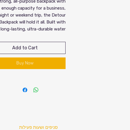
trong, all-purpose backpack with
enough capacity for a business,
ight or weekend trip, the Detour
Backpack will hold it all. Built with
long-lasting, ultra-durable water
resistant coated polyester, your
gings will be protected from the
Add to Cart
s. The full zip opening allows for
y packing with loads of capacity.
Buy Now
onstructed of durable fabric and
foam padding
Recyclable RPET body fabric and
lining
Separate padded laptop
compartment holds up to a 15.6"
laptop
Front storage pocket with
rganization, key leash, and tricot
lined slip pocket for protection
סניפים ושעות פעילות