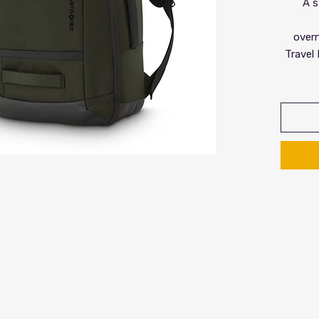
A s
overn
Travel 
belon
element
eas
C
o