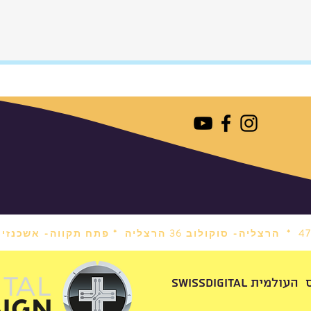
ספקת
 הגב
ל. בנוי מפוליאסטר
זמן,
.
יזה קלה
הרצליה- סוקולוב 36 הרצליה *
פתח תקווה- אשכנזי 1 פתח תקווה
ות
 מחובר באופן קבוע