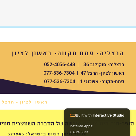
ChatGPT said:
ChatGPT
תיק גב חזק ורב-תכליתי עם קיבולת מ
לנסיעת עסקים, לילה או סוף שבוע, תיק
Detour Travel יכיל את הכ
מצופה עמיד במים ואולטרה-עמיד לאורך 
הרצליה- פתח תקווה- ראשון לציון
חפציכם יהיו מוגנים מפני פגעי מזג האוויר
הרצליה- סוקולוב 36 | 052-4056-448
הפתיחה המלאה עם רוכסן מאפשרת אר
עם קיבולת גדולה.
ראשון לציון- הרצל 47 | 077-536-7304
בנוי מבד עמיד וריפוד קצף
פתח-תקווה- אשכנזי 1 | 077-536-7304
בד גוף ובטנה ניתנים למיחזור (RPET)
תא נפרד מרופד למחשב נייד המתאים
למחשב בגודל עד 15.6 אינץ'
ראשון לציון - הרצל 47 *
כיס אחסון קדמי עם ארגון, רצועת מפתח
וכיס עם בטנת טריקו להגנה
Built with
Interactive Studio
מחזיק Apple AirTag™
swissdigital סופר-תיק הינו משווק מורשה של החברה השווצרית סוויס העולמית
Installed Apps:
בכיס הקדמי (AirTag™ לא כלול)
• Aura Suite
מספר סימן רשום בישראל: 327943