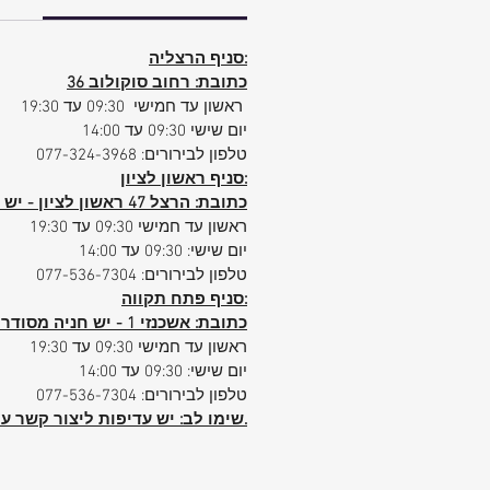
Apple AirTag™ holder permanently
ched and located in front pocket
סניף הרצליה:
(AirTag™ not included)
כתובת: רחוב סוקולוב 36
tic side pocket perfect for water
ראשון עד חמישי 09:30 עד 19:30
bottle storage SmartSleeve™ fits
יום שישי 09:30 עד 14:00
over upright handles for easy
טלפון לבירורים: 077-324-3968
mobility
סניף ראשון לציון:
Multiple external grab handles for
כתובת: הרצל 47 ראשון לציון - יש חניה פרטית ללקוחות הסניף
easy handling
ראשון עד חמישי 09:30 עד 19:30
Padded back and shoulder straps
יום שישי: 09:30 עד 14:00
טלפון לבירורים: 077-536-7304
with adjustable sternum strap
סניף פתח תקווה:
provide comfort while carrying
כתובת: אשכנזי 1 - יש חניה מסודרת ללקוחות הסניף
Center zip fully opens for ease of
ראשון עד חמישי 09:30 עד 19:30
packing multiple compartments
יום שישי: 09:30 עד 14:00
ultiple mesh storage pockets are
טלפון לבירורים: 077-536-7304
perfect for storing for personal
הביטחוני.
שימו לב: יש עדיפות ליצור קשר ע
belongings
tiple zippered quick access stash
pockets