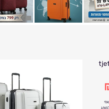
זוודות
P
שמי
מותג