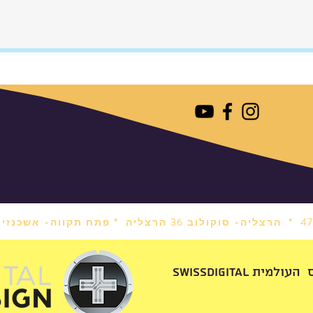
הרצליה- סוקולוב 36 הרצליה *
פתח תקווה- אשכנזי 1 פתח תקווה