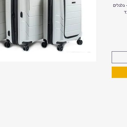
- גלגלים
בד
ם