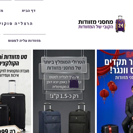
דף הבית
מז
הרצליה סוקולוב 36 | ראשון לציון הרצל 47 | פתח תק
מזוודות עליה למטוס