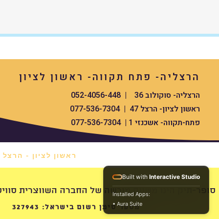
הרצליה- פתח תקווה- ראשון לציון
הרצליה- סוקולוב 36 | 052-4056-448
ראשון לציון- הרצל 47 | 077-536-7304
פתח-תקווה- אשכנזי 1 | 077-536-7304
ראשון לציון - הרצל 47 *
Built with
Interactive Studio
swissdigital סופר-תיק הינו משווק מורשה של החברה השווצרית סוויס העולמית
Installed Apps:
• Aura Suite
מספר סימן רשום בישראל: 327943