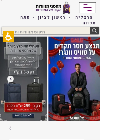
The
beginning
of
הרצליה - ראשון לציון - פתח
a
תקווה
web
page,
click
to
move
to
the
main
Content