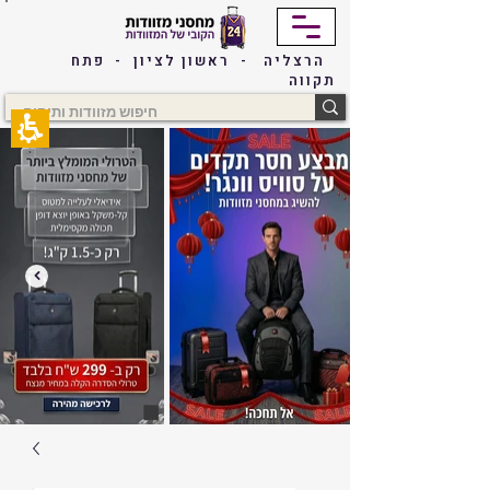
The
beginning
of
הרצליה - ראשון לציון - פתח
a
תקווה
web
page,
click
to
move
to
the
main
Content