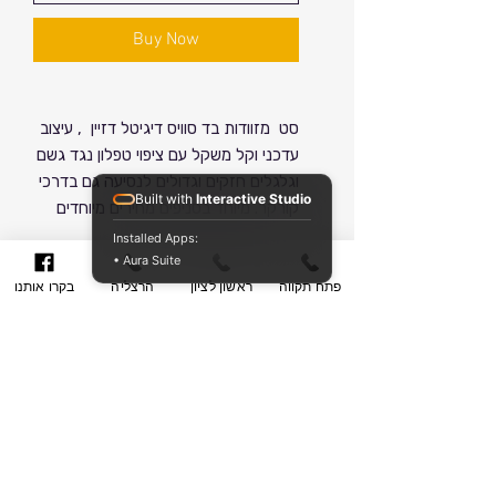
Price
Buy Now
סט מזוודות בד סוויס דיגיטל דזיין , עיצוב
עדכני וקל משקל עם ציפוי טפלון נגד גשם
וגלגלים חזקים וגדולים לנסיעה גם בדרכי
Built with
Interactive Studio
קורקר. מיוחד בסניפים מחירים מיוחדים
וכפל הנחות לכל קהל הלקוחות. לבירורים
Installed Apps:
והזמנות יש להתקשר לסניף הקרוב
• Aura Suite
מידות/ משקל / מפרט
פתח תקווה
ראשון לציון
הרצליה
בקרו אותנו
לביתכם. המבצע עד גמר המלאי. קנייה
נעימה.
סט מזוודות SwissDigitalDesign, דגם
כתב אחריות
I AM LIGHT
כולל 3 מזוודות בד קלות משקל
אחריות המוצר תקפה ל - 5 שנים
בגודל 20, 25 ו-29 אינץ'
חוות דעת / בקרת איכות
מיום הקניה.
עשויות ציפוי טפלון פוליאסטר
דגם: סוויס דיגיטל דזיין
2400D בצפיפות גבוהה לעמידות
האחריות כוללת:
סניפים
מקט: i am light
ידית טלסקופית עשויה אלומיניום
מנגנון (ידית הרמה טלסקופית) .
3 ידיות נשיאה (2 בצדדים ואחת
מידות/ משקל / מפרט