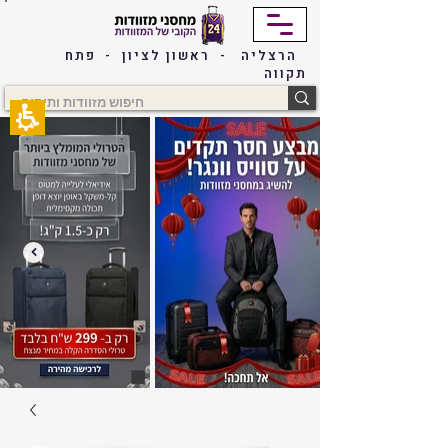
The
beginning
of
הרצליה - ראשון לציון - פתח
a
תקווה
web
page,
click
to
move
to
the
main
Content