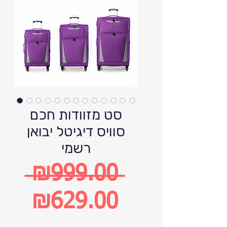
סט מזוודות חכם
סוויס דיגיטל יבואן
רשמי
 ₪999.00 
Regular
₪629.00