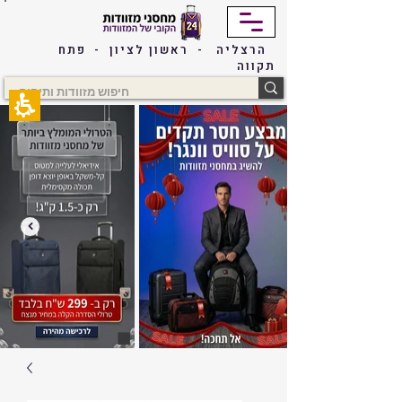
The
beginning
of
הרצליה - ראשון לציון - פתח
a
תקווה
web
page,
click
to
move
to
the
main
Content