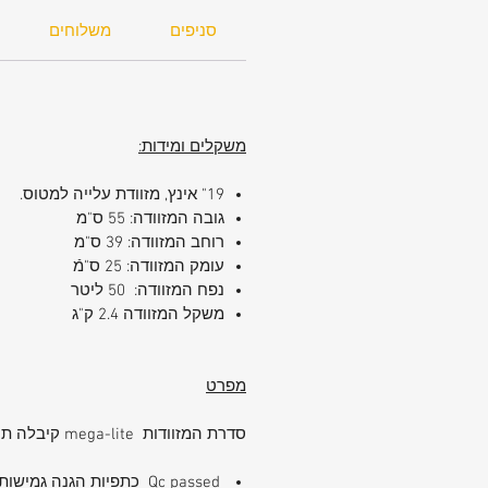
סניפים
משלוחים
משקלים ומידות:
19" אינץ, מזוודת עלייה למטוס.
גובה המזוודה: 55 ס"מ
רוחב המזוודה: 39 ס"מ
עומק המזוודה: 25 ס"מֿ
נפח המזוודה: 50 ליטר
משקל המזוודה 2.4 ק"ג
מפרט
סדרת המזוודות mega-lite קיבלה תו איכות swiss qc passed תו איכות לחלפים איכותיים וצפיפות בד גבוהים.
Qc passed כתפיות הגנה גמישות ובולטות בחלק עליון של המזוודה לשמירה. בשל כך מסגרת המזוודה חזקה יותר.