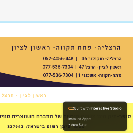
הרצליה- פתח תקווה- ראשון לציון
הרצליה- סוקולוב 36 | 052-4056-448
ראשון לציון- הרצל 47 | 077-536-7304
פתח-תקווה- אשכנזי 1 | 077-536-7304
ראשון לציון - הרצל 47 *
Built with
Interactive Studio
swissdigital סופר-תיק הינו משווק מורשה של החברה השווצרית סוויס העולמית
Installed Apps:
• Aura Suite
מספר סימן רשום בישראל: 327943