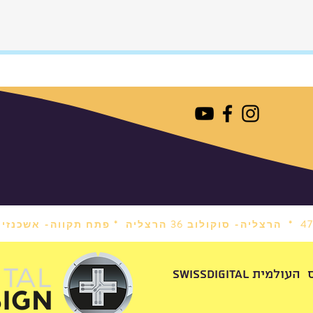
הרצליה- סוקולוב 36 הרצליה *
פתח תקווה- אשכנזי 1 פתח תקווה