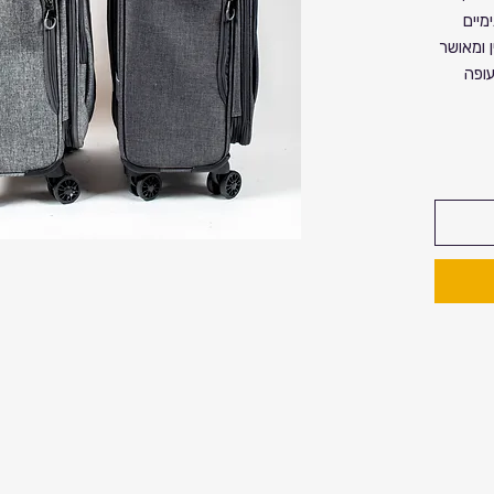
מיים
ן ומאושר
ופה
זוודה
לגרירה
ראשי
צד
ורה
קבוק