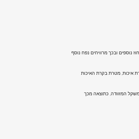
Q הרחבת המזוודה: לאורך המזוודה קיים רוכסן הרחבה הודות לכך המזוודה מתרחבת בכ-15-10 אחוז נוספים ובכך מרוויחים נפח נוסף
בקרת איכות, מטרת בקרת האיכות
ת משקל המזוודה, כתוצאה מכך