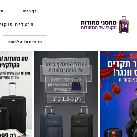
דף הבית
מז
הרצליה סוקולוב 36 | ראשון לציון הרצל 47 | פתח תק
מזוודות עליה למטוס