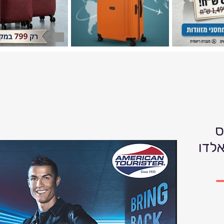
ס
אלדו