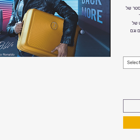
סטר של
ט של
 וגם
Selec
ורוד