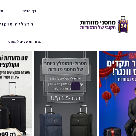
דף הבית
מז
הרצליה סוקולוב 36 | ראשון לציון הרצל 47 | פתח תק
מזוודות עליה למטוס