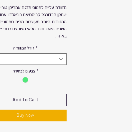
Price
Sale
מזוודת עלייה למטוס מדגם אמריקן טורי
שחקן הכדורגל קריסטיאנו רונאלדו. אחד
Price
המזוודות היותר מעוצבות מבית סמסוניי
השנים האחרונות. מלאי מצומצם בסניפים
באתר.
*
גודל המזוודה
1. איכות ללא פשרות
2. גלגלים כפולים
t
3. חומר עמיד וחזק
4. מנעול צד איכותי tsa
*
צבעים לבחירה
5. תאים לחלוקה נוחה של המזוודה.
את הדגם ניתן להשיג בצבע : צהוב. ירוק. 
(מלאי מצומצם יש להתעדכן בסניפים)
Add to Cart
Buy Now