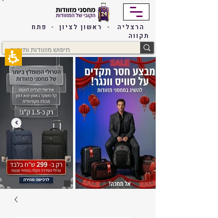
The
beginning
of
הרצליה - ראשון לציון - פתח
a
תקווה
web
page,
click
to
move
to
the
main
Content