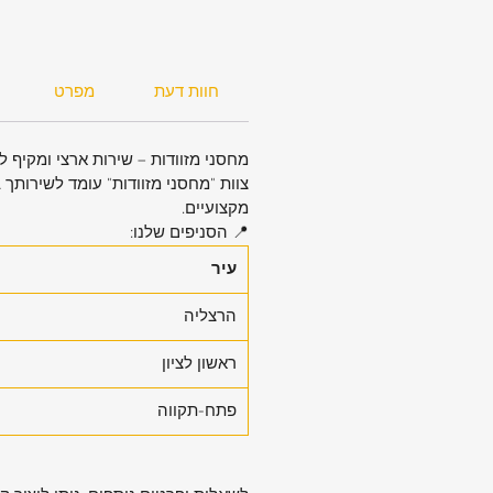
יותר מדי בחופשה? רוכסן הרחבה חכ
לכם תוספת של כ-25% לנ
אחד.
מנגנון נשיאה מחוזק: ידית טלסקופית
חוות דעת
מפרט
במיוחד מרובת שלבים, עשויה אלומיני
הידית יציבה מספיק כדי שתוכלו לתל
מחסני מזוודות – שירות ארצי ומקיף 
תיקי נסיעות נוספים בקלות.
צוות "מחסני מזוודות" עומד לשירותך 
ביטחון מלא: מנעול קומבינציה מובנה
מקצועיים.
המזוודה לאבטחת שני ראשי הרוכסן,
📍 הסניפים שלנו:
על הציוד שלכם בטוח בכל שלב במס
עיר
ראשוני 0-0-0, ניתן להחלפה בקלות).
חלוקה פנימית ונוחות ללא פשרות:
הרצליה
ארגון חכם: תא רשת פנימי מרווח ופונ
לארגון נוח של החפצים שלכם.
ראשון לציון
רצועות הידוק: רצועות פנימיות חזקות
לשמירה על הבגדים מקופלים, מסודר
פתח-תקווה
קמטים.
ידיות ארגונומיות: ידיות הרמה מרופדו
וחזקות בחלק העליון ובצד המזוודה,