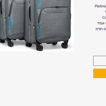
 Camel Mountain דגם Platinium
P מבית Camel
לי ועמיד
 חוויית
ויות
עמידות יוצאת
רך שנים.
(Triple Quill): המזוודות
Mélang חדשני – חומר
ת קשות
גלי סיליקון יפניים
מיום,
טה
 קצת