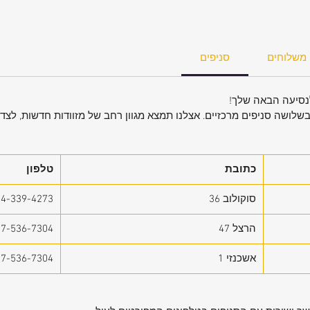
ם מעניק
פח המזוודה ברגע
 עבה
משלוחים
סניפים
ום חזק.
ות עליה
לנסיעה הבאה שלך!
בשלושה סניפים מרכזיים. אצלנו תמצא מגוון רחב של מזוודות חדשות, לצד ש
 בבסיס
 שומר
ע (קוד
כתובת
טלפון
סוקולוב 36
54-339-4273
קציונלי
הרצל 47
77-536-7304
ים וללא
אשכנזי 1
77-536-7304
ת
 להרמה