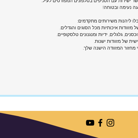
קשר ישירות עם הסניפים בטלפונים המפורטים לעיל.
עה נעימה ובטוחה!
ם על
ל צידה.
כלו ליהנות משירותים מתקדמים:
גודל
 מזוודות איכותיות מכל הסוגים והגדלים.
וכסנים, גלגלים, ידיות ומנגנונים טלסקופיים.
ית של מזוודות ישנות.
טן על
י מחזור המזוודה הישנה שלך.
חלקה
רים
א של
Camel ) לשקט
ם:
וף לתנאי