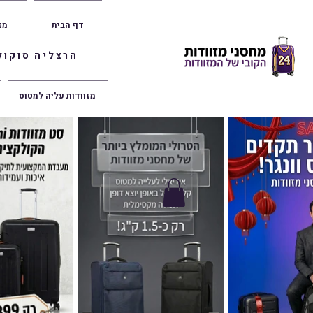
דף הבית
מז
הרצליה סוקולוב 36 | ראשון לציון הרצל 47 | פתח תק
מזוודות עליה למטוס