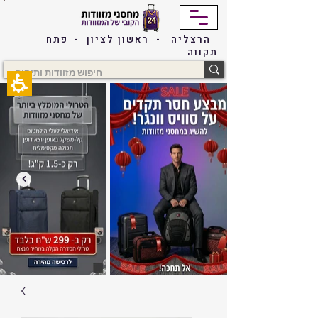
The
beginning
of
הרצליה - ראשון לציון - פתח
a
תקווה
web
page,
click
to
move
to
the
main
Content