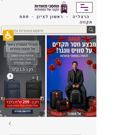
The
beginning
of
הרצליה - ראשון לציון - פתח
a
תקווה
web
page,
click
to
move
to
the
main
Content