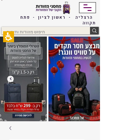
The
beginning
of
הרצליה - ראשון לציון - פתח
a
תקווה
web
page,
click
to
move
to
the
main
Content