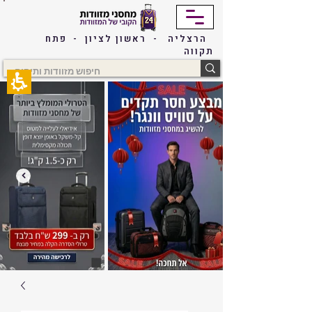
The
beginning
of
הרצליה - ראשון לציון - פתח
a
תקווה
web
page,
click
to
move
to
the
main
Content