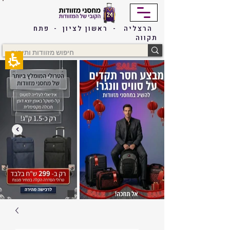
The
beginning
of
הרצליה - ראשון לציון - פתח
a
תקווה
web
page,
click
to
move
to
the
main
Content