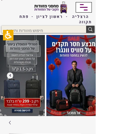
The
beginning
of
הרצליה - ראשון לציון - פתח
a
תקווה
web
page,
click
to
move
to
the
main
Content