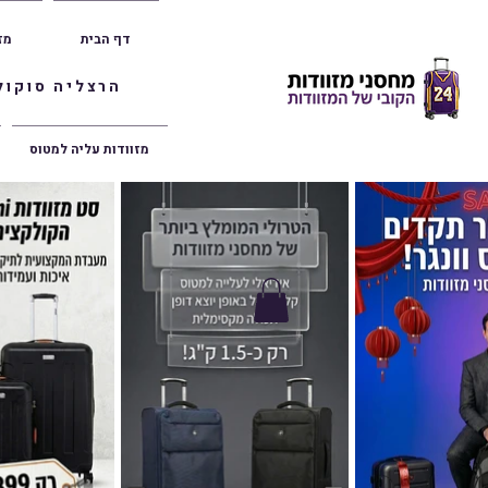
דף הבית
מז
הרצליה סוקולוב 36 | ראשון לציון הרצל 47 | פתח תק
מזוודות עליה למטוס