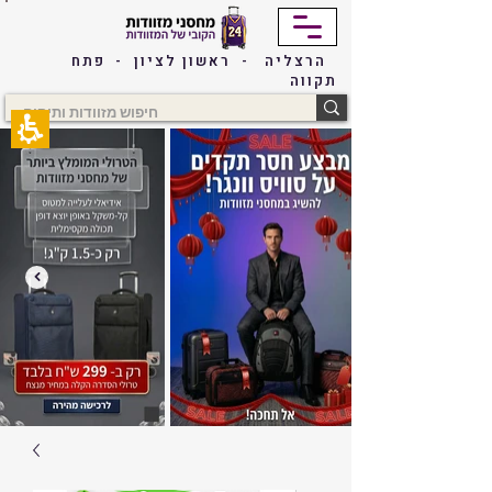
The
beginning
of
הרצליה - ראשון לציון - פתח
a
תקווה
web
page,
click
to
move
to
the
main
Content