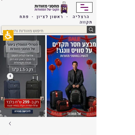
The
beginning
of
הרצליה - ראשון לציון - פתח
a
תקווה
web
page,
click
to
move
to
the
main
Content