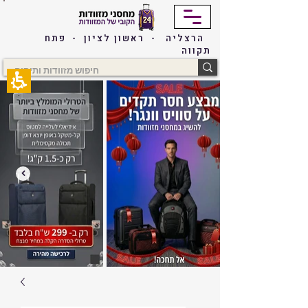
The
beginning
of
הרצליה - ראשון לציון - פתח
a
תקווה
web
page,
click
to
move
to
the
main
Content