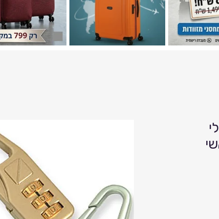
לי
שי