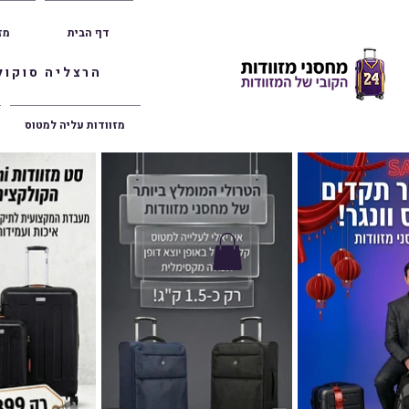
דף הבית
מז
הרצליה סוקולוב 36 | ראשון לציון הרצל 47 | פתח תק
מזוודות עליה למטוס