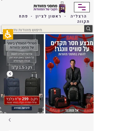
The
beginning
of
הרצליה - ראשון לציון - פתח
a
תקווה
web
page,
click
to
move
to
the
main
Content