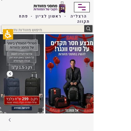
The
beginning
of
הרצליה - ראשון לציון - פתח
a
תקווה
web
page,
click
to
move
to
the
main
Content