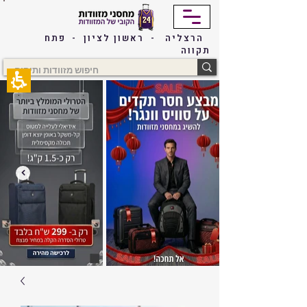
The
beginning
of
הרצליה - ראשון לציון - פתח
a
תקווה
web
page,
click
to
move
to
the
main
Content