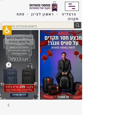
The
beginning
of
הרצליה - ראשון לציון - פתח
a
תקווה
web
page,
click
to
move
to
the
main
Content