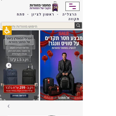
The
beginning
of
הרצליה - ראשון לציון - פתח
a
תקווה
web
page,
click
to
move
to
the
main
Content