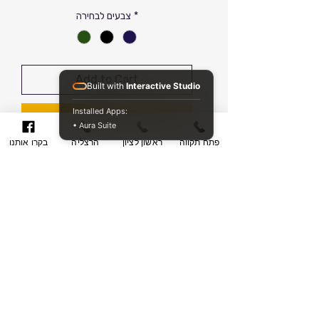
Price
*
צבעים לבחירה
Add to Cart
Built with
Interactive Studio
Installed Apps:
Buy Now
• Aura Suite
פתח תקווה
ראשון לציון
הרצליה
בקרו אותנו
סט מזוודות איכותיות וקלות משקל של
חברת המזוודות סמסונייט במחירים
מיוחדים במחסני מזוודות
חברת: Samsonite
יבואן: יבואן מורשה
דגם: Samsonite Litebeam
סניפים ושעות פעילות
סניף הרצליה:
מזוודות מדגם לייט-בים קלות משקל
כתובת: רחוב סוקולוב 36